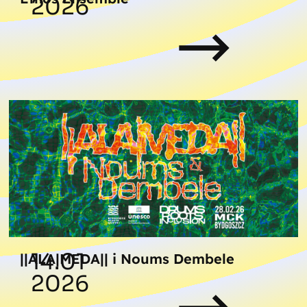
2026
14.01
||ALA|MEDA|| i Noums Dembele
2026