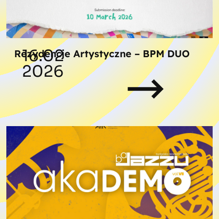
16.02
Rezydencje Artystyczne – BPM DUO
2026