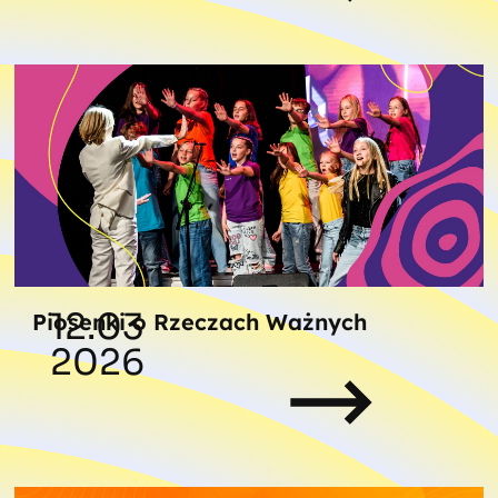
12.03
Piosenki o Rzeczach Ważnych
2026