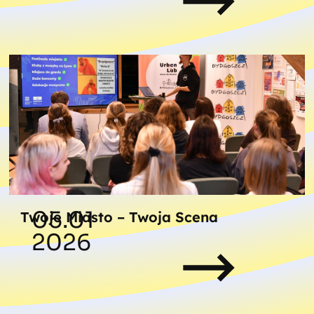
05.01
Twoje Miasto – Twoja Scena
2026