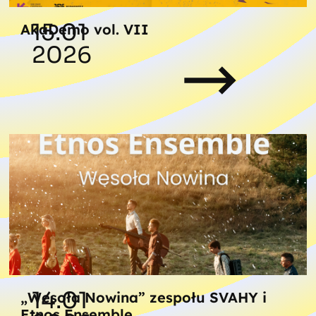
15.01
AkaDemo vol. VII
2026
14.01
„Wesoła Nowina” zespołu SVAHY i
Etnos Ensemble