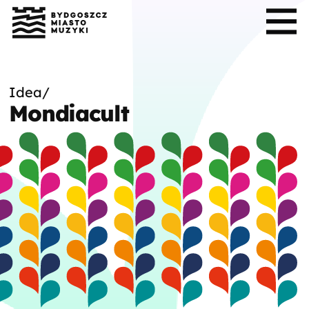
Idea
/
Mondiacult