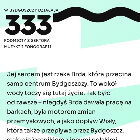
333
W BYDGOSZCZY DZIAŁAJĄ
PODMIOTY Z SEKTORA
MUZYKI I FONOGRAFII
Jej sercem jest rzeka Brda, która przecina
samo centrum Bydgoszczy. To wokół
wody toczy się tutaj życie. Tak było
od zawsze – niegdyś Brda dawała pracę na
barkach, była motorem zmian
przemysłowych, a jako dopływ Wisły,
która także przepływa przez Bydgoszcz,
stała się łącznikiem z innymi polskimi