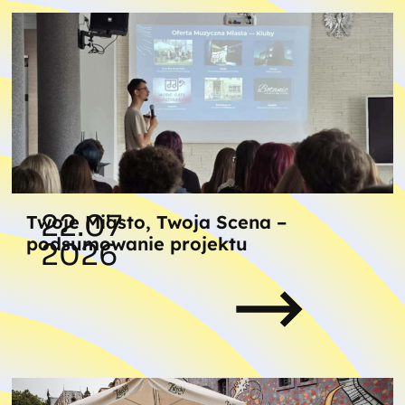
22.07
Twoje Miasto, Twoja Scena –
podsumowanie projektu
2026