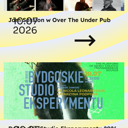
10.07
Jam Session w Over The Under Pub
2026