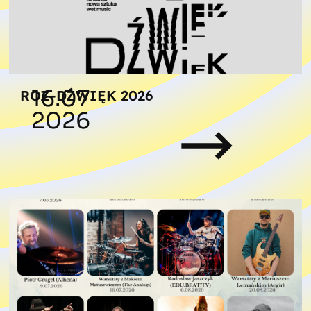
16.07
ROZ-DŹWIĘK 2026
2026