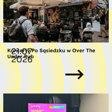
21.07
Koncerty Po Sąsiedzku w Over The
Under Pub
2026