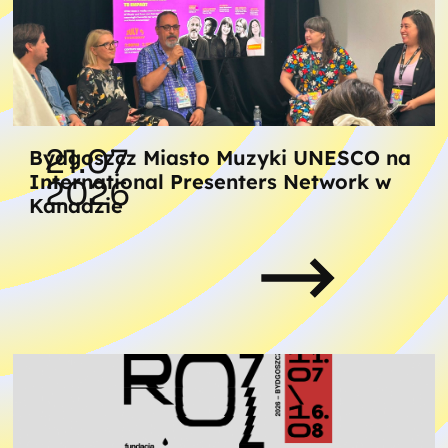
21.07
Bydgoszcz Miasto Muzyki UNESCO na
International Presenters Network w
2026
Kanadzie