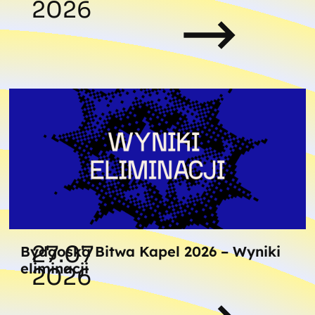
2026
27.07
Bydgoska Bitwa Kapel 2026 – Wyniki
eliminacji
2026