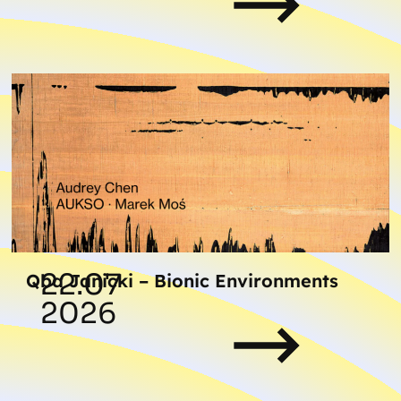
22.07
Qba Janicki – Bionic Environments
2026