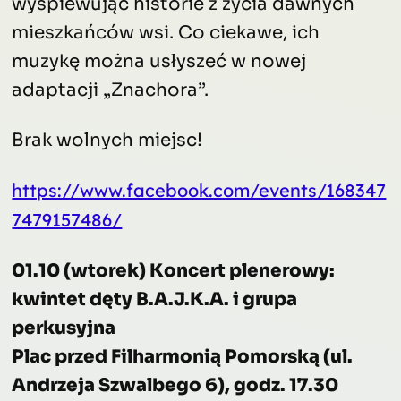
wyśpiewując historie z życia dawnych
mieszkańców wsi. Co ciekawe, ich
muzykę można usłyszeć w nowej
adaptacji „Znachora”.
Brak wolnych miejsc!
https://www.facebook.com/events/168347
7479157486/
01.10 (wtorek) Koncert plenerowy:
kwintet dęty B.A.J.K.A. i grupa
perkusyjna
Plac przed Filharmonią Pomorską (ul.
Andrzeja Szwalbego 6), godz. 17.30