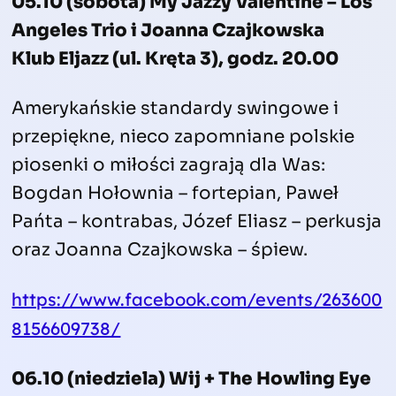
05.10 (sobota) My Jazzy Valentine – Los
Angeles Trio i Joanna Czajkowska
Klub Eljazz (ul. Kręta 3), godz. 20.00
Amerykańskie standardy swingowe i
przepiękne, nieco zapomniane polskie
piosenki o miłości zagrają dla Was:
Bogdan Hołownia – fortepian, Paweł
Pańta – kontrabas, Józef Eliasz – perkusja
oraz Joanna Czajkowska – śpiew.
https://www.facebook.com/events/263600
8156609738/
06.10 (niedziela) Wij + The Howling Eye